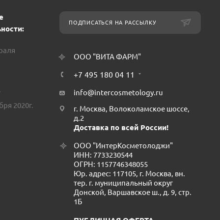
е
ПОДПИСАТЬСЯ НА РАССЫЛКУ
ности:
враля
ООО "ВИТА ФАРМ"
+7 495 180 04 11
.
info@intercosmetology.ru
бря 2020г.
г. Москва, Волоколамское шоссе,
д.2
Доставка по всей России!
ООО "ИнтерКосметолоджи"
ИНН: 7733230544
ОГРН: 1157746348055
Юр. адрес: 117105, г. Москва, вн.
тер. г. муниципальный округ
Донской, Варшавское ш., д. 9, стр.
1Б