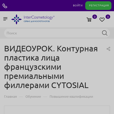
+7 495 180 04 11
ВОЙТИ
РЕГИСТРАЦИЯ
0
0
ВИДЕОУРОК. Контурная
пластика лица
французскими
премиальными
филлерами CYTOSIAL
—
—
Главная
Обучение
Повышение квалификации