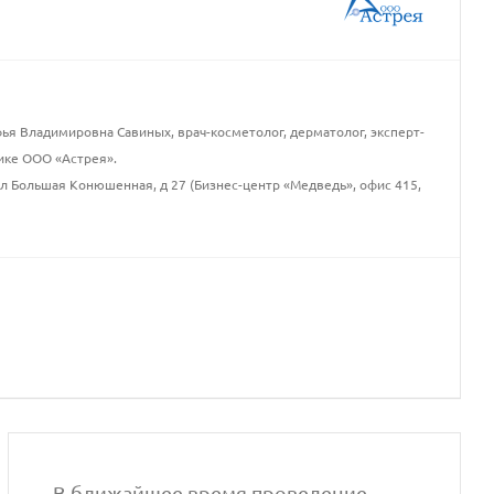
я Владимировна Савиных, врач-косметолог, дерматолог, эксперт-
ике ООО «Астрея».
ул Большая Конюшенная, д 27 (Бизнес-центр «Медведь», офис 415,
В ближайшее время проведение