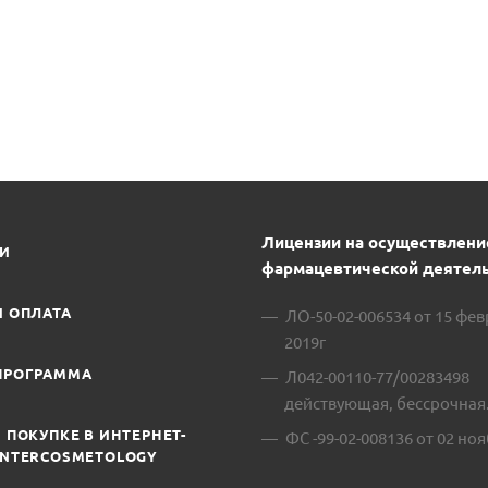
Лицензии на осуществлени
ИИ
фармацевтической деятель
И ОПЛАТА
ЛО-50-02-006534 от 15 фе
2019г
ПРОГРАММА
Л042-00110-77/00283498
действующая, бессрочная
 ПОКУПКЕ В ИНТЕРНЕТ-
ФС -99-02-008136 от 02 ноя
INTERCOSMETOLOGY