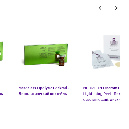
Mesoclass Lipolytic Cocktail -
NEORETIN Discrom Contr
ль
Липолитический коктейль
Lightening Peel - Пилинг
осветляющий: диски с
пропиткой