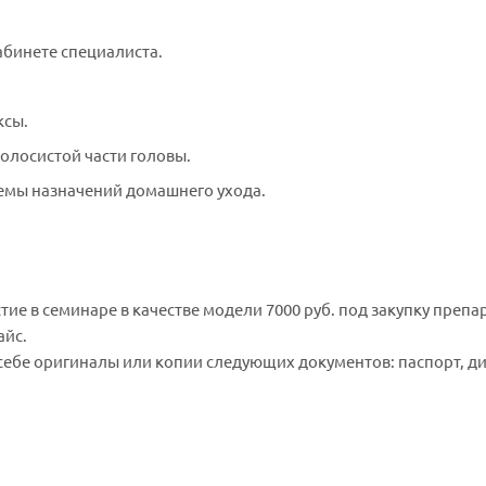
абинете специалиста.
ксы.
олосистой части головы.
хемы назначений домашнего ухода.
стие в семинаре в качестве модели 7000 руб. под закупку препа
айс.
 себе оригиналы или копии следующих документов: паспорт, 