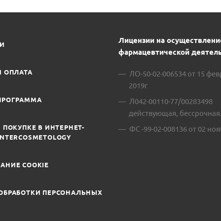
Лицензии на осуществлени
ИИ
фармацевтической деятель
И ОПЛАТА
ЛО-50-02-006534 от 15 фе
2019г
ПРОГРАММА
Л042-00110-77/00283498
действующая, бессрочная
 ПОКУПКЕ В ИНТЕРНЕТ-
ФС -99-02-008136 от 02 ноя
INTERCOSMETOLOGY
АНИЕ COOKIE
ОБРАБОТКИ ПЕРСОНАЛЬНЫХ