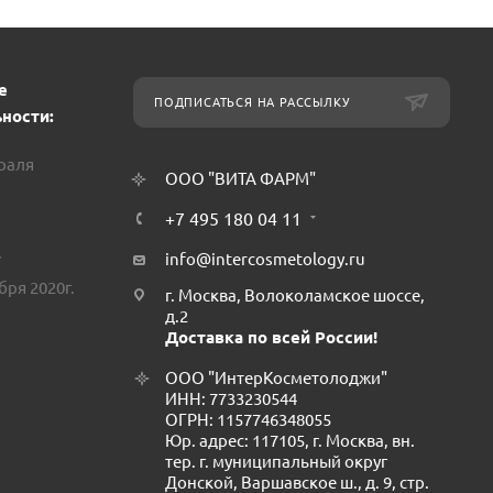
е
ПОДПИСАТЬСЯ НА РАССЫЛКУ
ности:
враля
ООО "ВИТА ФАРМ"
+7 495 180 04 11
.
info@intercosmetology.ru
бря 2020г.
г. Москва, Волоколамское шоссе,
д.2
Доставка по всей России!
ООО "ИнтерКосметолоджи"
ИНН: 7733230544
ОГРН: 1157746348055
Юр. адрес: 117105, г. Москва, вн.
тер. г. муниципальный округ
Донской, Варшавское ш., д. 9, стр.