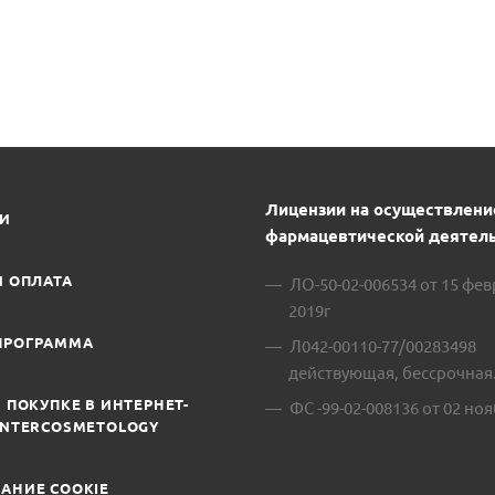
Лицензии на осуществлени
ИИ
фармацевтической деятель
И ОПЛАТА
ЛО-50-02-006534 от 15 фе
2019г
ПРОГРАММА
Л042-00110-77/00283498
действующая, бессрочная
 ПОКУПКЕ В ИНТЕРНЕТ-
ФС -99-02-008136 от 02 ноя
INTERCOSMETOLOGY
АНИЕ COOKIE