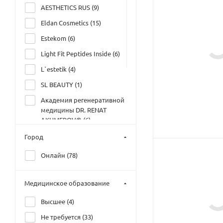
AESTHETICS RUS (
9
)
Eldan Cosmetics (
15
)
Estekom (
6
)
Light Fit Peptides Inside (
6
)
L`estetik (
4
)
SL BEAUTY (
1
)
Академия регенеративной
медицины DR. RENAT
AKHMEROV® (
6
)
Гельтек. Центр
Город
Диагностики Кожи (
16
)
Онлайн (
78
)
Группа компаний МЕЛИС
(
5
)
Медицинское образование
Дом Русской Косметики
(
14
)
Высшее (
4
)
Не требуется (
33
)