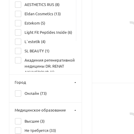
AESTHETICS RUS (
8
)
Eldan Cosmetics (
13
)
Estekom (
5
)
Light Fit Peptides Inside (
6
)
L`estetik (
4
)
SL BEAUTY (
1
)
Академия регенеративной
медицины DR. RENAT
AKHMEROV® (
6
)
Гельтек. Центр
Город
Диагностики Кожи (
16
)
Онлайн (
73
)
Группа компаний МЕЛИС
(
4
)
Медицинское образование
Дом Русской Косметики
(
14
)
Высшее (
3
)
Не требуется (
33
)