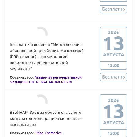
Бесплатно
2026
13
Бесплатный вебинар “Метод лечения
обогащенной тромбоцитами плазмой
АВГУСТА
(PRP-терапия) в косметологии:
возможности регенеративной
13:00
медицины”
Бесплатно
Организатор:
Академия регенеративной
медицины DR. RENAT AKHMEROV®
2026
13
ВЕБИНАР! Уход за областью глазного
контура с демонстрацией кисточного
АВГУСТА
массажа лица
13:00
Организатор:
Eldan Cosmetics