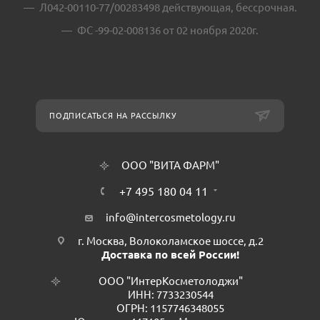
Л042-00110-77/00283498 действующая, бессрочная.
ФС -99-02-008136 от 02 ноября 2020г.
ПОДПИСАТЬСЯ НА РАССЫЛКУ
ООО "ВИТА ФАРМ"
+7 495 180 04 11
info@intercosmetology.ru
г. Москва, Волоколамское шоссе, д.2
Доставка по всей России!
ООО "ИнтерКосметолоджи"
ИНН: 7733230544
ОГРН: 1157746348055