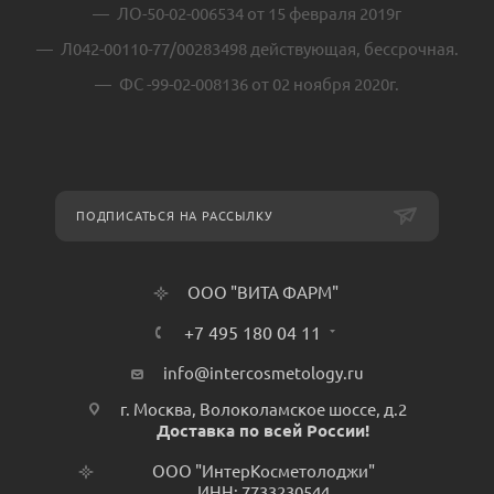
ЛО-50-02-006534 от 15 февраля 2019г
Л042-00110-77/00283498 действующая, бессрочная.
ФС -99-02-008136 от 02 ноября 2020г.
ПОДПИСАТЬСЯ НА РАССЫЛКУ
ООО "ВИТА ФАРМ"
+7 495 180 04 11
info@intercosmetology.ru
г. Москва, Волоколамское шоссе, д.2
Доставка по всей России!
ООО "ИнтерКосметолоджи"
ИНН: 7733230544