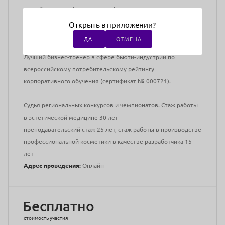
разработчик профессиональной косметики.
Открыть в приложении?
Основатель Института Интеллектуальных Бьюти -Технологий
ДА
ОТМЕНА
(Intellectual Beauty Instinute).
Лучший бизнес-тренер в сфере бьюти-индустрии по
всероссийскому потребительскому рейтингу
корпоративного обучения (сертификат № 000721).
Судья региональных конкурсов и чемпионатов. Стаж работы
в эстетической медицине 30 лет
преподавательский стаж 25 лет, стаж работы в производстве
профессиональной косметики в качестве разработчика 15
лет
Адрес проведения:
Онлайн
Бесплатно
стоимость участия