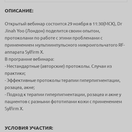
ОПИСАНИЕ:
Открытый вебинар состоится 29 ноября в 11:30(МСК), Dr
Jinah Yoo (Лондон) поделится своим опытом,
протоколами по работе с этими проблемами с
применением мультиимпульсного микроигольчатого RF-
аппарата Sylfirm X.
В программе вебинара:
- Нестандартные (авторские) протоколы. Случаи из
практики;
- Эффективные протоколы терапии гиперпигментации,
розацеа, акне;
- Подход к терапии гиперпигментации, розацеа и акне у
пациентов с разными фототипами кожи с применением
Sylfirm X.
УСЛОВИЯ УЧАСТИЯ: