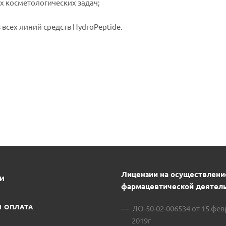
х косметологических задач;
всех линий средств HydroPeptide.
Лицензии на осуществлени
ИИ
фармацевтической деятель
И ОПЛАТА
ЛО-50-02-006534 от 15 фе
2019г