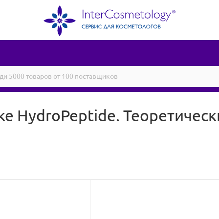
ке HydroPeptide. Теоретичес