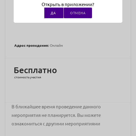
конгрессов (IMCAS/Париж), сертифицированный тренер
Открыть в приложении?
компании «IONTO COMED», «ILOODA», «PROFILLERS»,
ДА
ОТМЕНА
преподаватель-методист учебного центра БЛИК
Адрес проведения:
Онлайн
Бесплатно
стоимость участия
В ближайшее время проведение данного
мероприятия не планируется. Вы можете
ознакомиться с другими мероприятиями