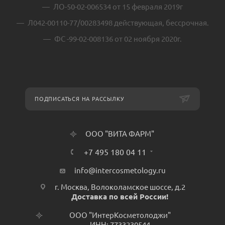
ЛО-50-02-006534 от 15 февраля 2019г
Л042-00110-77/00283498 действующая, бессрочная.
ФС -99-02-008136 от 02 ноября 2020г.
ПОДПИСАТЬСЯ НА РАССЫЛКУ
ООО "ВИТА ФАРМ"
+7 495 180 04 11
info@intercosmetology.ru
г. Москва, Волоколамское шоссе, д.2
Доставка по всей России!
ООО "ИнтерКосметолоджи"
ИНН: 7733230544