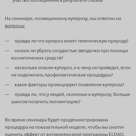
участки побледнения в результате спазма
На семинаре, посвященному куперозу, мы ответим на
вопросы:
правда ли что купероз имеет генетическую природу?
можно ли убрать сосудистые звездочки при помощи
косметических средств?
насколько опасен купероз, и к чему он приведет, если
не подключать профилактические процедуры?
какие факторы провоцируют появление купероза?
правда ли, что у людей, склонных к куперозу, больше
шансов получить пигментацию?
Во время семинара будет продемонстрирована
процедура на показательной модели, чтобы вы смогли
оценить эффект от антикуперозной программы ELDAN.