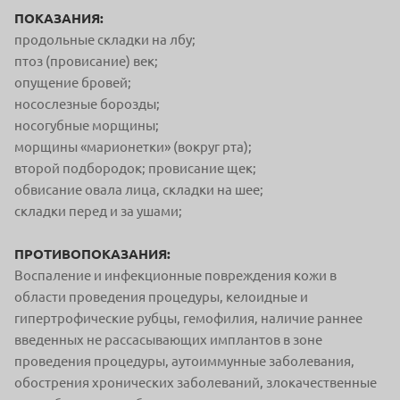
ПОКАЗАНИЯ:
продольные складки на лбу;
птоз (провисание) век;
опущение бровей;
носослезные борозды;
носогубные морщины;
морщины «марионетки» (вокруг рта);
второй подбородок; провисание щек;
обвисание овала лица, складки на шее;
складки перед и за ушами;
ПРОТИВОПОКАЗАНИЯ:
Воспаление и инфекционные повреждения кожи в
области проведения процедуры, келоидные и
гипертрофические рубцы, гемофилия, наличие раннее
введенных не рассасывающих имплантов в зоне
проведения процедуры, аутоиммунные заболевания,
обострения хронических заболеваний, злокачественные