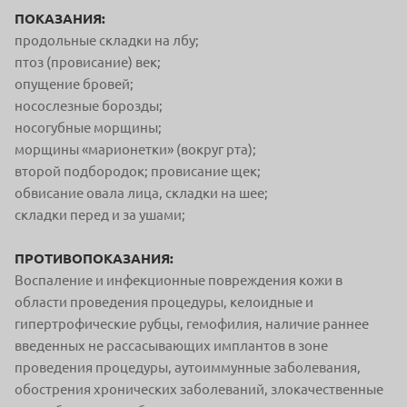
ПОКАЗАНИЯ:
продольные складки на лбу;
птоз (провисание) век;
опущение бровей;
носослезные борозды;
носогубные морщины;
морщины «марионетки» (вокруг рта);
второй подбородок; провисание щек;
обвисание овала лица, складки на шее;
складки перед и за ушами;
ПРОТИВОПОКАЗАНИЯ:
Воспаление и инфекционные повреждения кожи в
области проведения процедуры, келоидные и
гипертрофические рубцы, гемофилия, наличие раннее
введенных не рассасывающих имплантов в зоне
проведения процедуры, аутоиммунные заболевания,
обострения хронических заболеваний, злокачественные