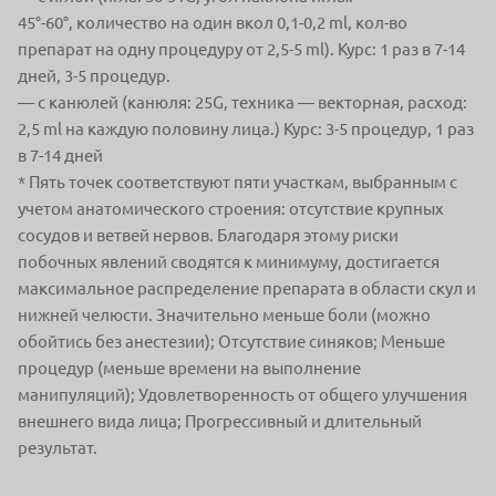
45°-60°,
количество на один вкол 0,1-0,2 ml, кол-во
препарат
на одну процедуру от 2,5-5 ml).
Курс: 1 раз в 7-14
дней, 3-5 процедур.
— с канюлей (канюля: 25G, техника — векторная,
расход:
2,5 ml на каждую половину лица.)
Курс: 3-5 процедур, 1 раз
в 7-14 дней
* Пять точек соответствуют пяти участкам, выбранным с
учетом анатомического строения: отсутствие крупных
сосудов и ветвей нервов. Благодаря этому риски
побочных явлений сводятся к минимуму, достигается
максимальное распределение препарата в области скул и
нижней челюсти.
Значительно меньше боли (можно
обойтись без анестезии); Отсутствие синяков; Меньше
процедур (меньше времени на выполнение
манипуляций); Удовлетворенность от общего улучшения
внешнего вида лица; Прогрессивный и длительный
результат.