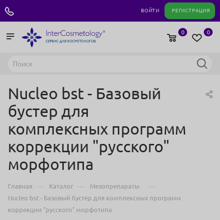
+7 495 180 04 11
ВОЙТИ
РЕГИСТРАЦИЯ
0
0
Nucleo bst - Базовый
бустер для
комплексных программ
коррекции "русского"
морфотипа
—
—
—
Главная
Каталог
Мезопрепараты
Nucleo bst - Базовый бустер для комплексных программ
коррекции "русского" морфотипа