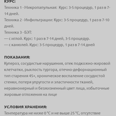
КУРС:
Техника 1 - Микропапульная:
Курс: 3-5 процедур, 1 раз в 7-
14 дней.
Техника 2 - Инфильтрации: Курс: 3-5 процедур, 1 раз в 7-10
дней.
Техника 3 - БЭТ:
— с иглой. Курс: 1 раз в 7-14 дней, 3-5 процедур.
— с канюлей.
Курс: 3-5 процедур, 1 раз в 7-14 дней
ПОКАЗАНИЯ:
Купероз, с
осудистые нарушения, о
тек подкожно-жировой
клетчатки, р
ыхлость тургора, о
течно-деформационный
тип старения 45+, х
роническое воспаление сосудистой
стенки, п
отеря упругости и эластичности тканей,
н
еравномерный и безжизненный цвет лица, и
збыточные
жировые отложения на лице
УСЛОВИЯ ХРАНЕНИЯ:
Температура не ниже 0 °С и не выше 25 °С, отсутствие