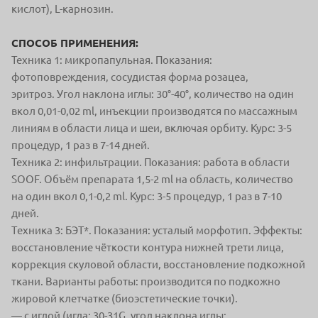
кислот), L-карнозин.
СПОСОБ ПРИМЕНЕНИЯ:
Техника 1: микропапульная.
Показания:
фотоповреждения, сосудистая форма розацеа,
эритроз.
Угол наклона иглы: 30°-40°, количество на один
вкол 0,01-0,02 ml, инъекции производятся по массажным
линиям в области лица
и шеи, включая орбиту.
Курс: 3-5
процедур, 1 раз в 7-14 дней.
Техника 2: инфильтрации.
Показания: работа в области
SOOF.
Объём препарата 1,5-2 ml на область,
количество
на один вкол 0,1-0,2 ml.
Курс: 3-5 процедур, 1 раз в 7-10
дней.
Tехникa 3: БЭТ*.
Показания: усталый морфотип.
Эффекты:
восстановление чёткости контура нижней трети лица,
коррекция скуловой области, восстановление подкожной
ткани.
Варианты работы: производится по подкожно
жировой клетчатке (биоэстетические точки).
— с иглой (игла: 30-31G, угол наклона иглы: