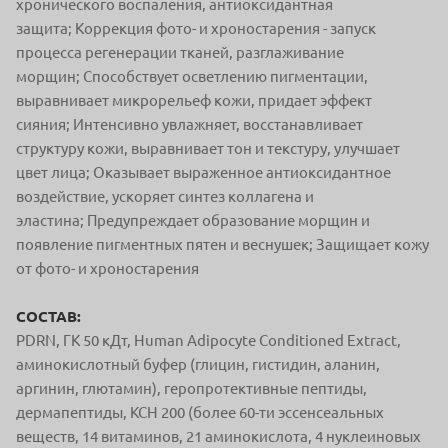
хронического воспаления, антиоксидантная
защита;
Коррекция фото- и хроностарения - запуск
процесса регенерации тканей, разглаживание
морщин;
Способствует осветлению пигментации,
выравнивает микрорельеф кожи, придает эффект
сияния;
Интенсивно увлажняет, восстанавливает
структуру кожи, выравнивает тон и текстуру, улучшает
цвет лица;
Оказывает выраженное антиоксидантное
воздействие, ускоряет синтез коллагена и
эластина;
Предупреждает образование морщин и
появление пигментных пятен и веснушек;
Защищает кожу
от фото- и хроностарения
СОСТАВ:
PDRN, ГК 50 кДт, Нuman Adipocyte Conditioned Extract,
аминокислотный буфер (глицин, гистидин, аланин,
аргинин, глютамин), геропротективные пептиды,
дермапептиды, КСН 200 (более 60-ти эссенсеальных
веществ, 14 витаминов, 21 аминокислота,
4 нуклеиновых