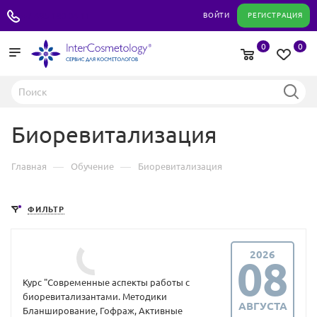
+7 495 180 04 11
ВОЙТИ
РЕГИСТРАЦИЯ
0
0
Биоревитализация
—
—
Главная
Обучение
Биоревитализация
ФИЛЬТР
2026
08
Курс "Современные аспекты работы с
биоревитализантами. Методики
АВГУСТА
Бланширование, Гофраж, Активные