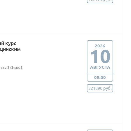
ый курс
2026
10
ицинским
АВГУСТА
стр 3 (Этаж 3,
09:00
321890 руб.