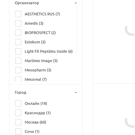
Организатор
AESTHETICS RUS (
7
)
Amedis (
3
)
BIOPROSPECT (
2
)
Estekom (
3
)
Light Fit Peptides Inside (
6
)
Martines Image (
3
)
Mesopharm (
3
)
Mesoreal (
7
)
Академия Элия Грация
Город
(
40
)
Онлайн (
19
)
Дом Русской Косметики
(
17
)
Краснодар (
1
)
Москва (
60
)
Сочи (
1
)