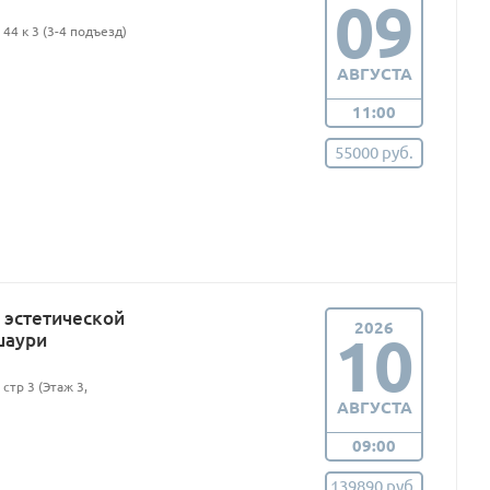
09
44 к 3 (3-4 подъезд)
АВГУСТА
11:00
55000 руб.
эстетической
2026
10
шаури
стр 3 (Этаж 3,
АВГУСТА
09:00
139890 руб.