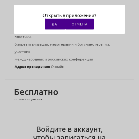
Медицинское образование:
Среднее
Преподаватели:
Мария Шафранская
Открыть в приложении?
Врач-дерматовенеролог, врач-косметолог,
ДА
ОТМЕНА
врач-тренер по инъекционным методикам контурной
пластики,
биоревитализации, мезотерапии и ботулинотерапии,
участник
международных и российских конференций
Адрес проведения:
Онлайн
Бесплатно
стоимость участия
Войдите в аккаунт,
чтобы записаться на