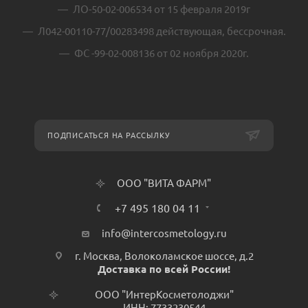
ЛО-50-02-006534 от 15 февраля 2019г
Л042-00110-77/00283498 действующая, бессрочная.
ФС -99-02-008136 от 02 ноября 2020г.
ПОДПИСАТЬСЯ НА РАССЫЛКУ
ООО "ВИТА ФАРМ"
+7 495 180 04 11
info@intercosmetology.ru
г. Москва, Волоколамское шоссе, д.2
Доставка по всей России!
ООО "ИнтерКосметолоджи"
ИНН: 7733230544