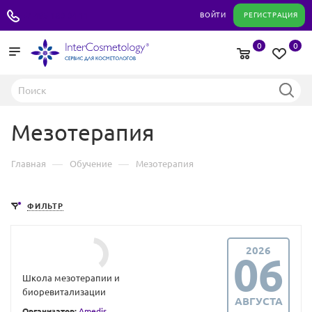
+7 495 180 04 11
ВОЙТИ
РЕГИСТРАЦИЯ
0
0
Мезотерапия
—
—
Главная
Обучение
Мезотерапия
ФИЛЬТР
2026
06
Школа мезотерапии и
биоревитализации
АВГУСТА
Организатор:
Amedis