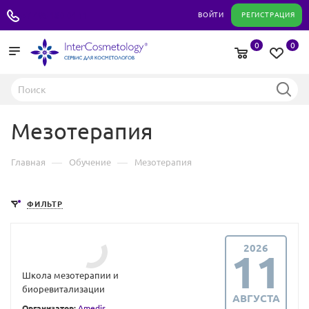
+7 495 180 04 11
ВОЙТИ
РЕГИСТРАЦИЯ
0
0
Мезотерапия
—
—
Главная
Обучение
Мезотерапия
ФИЛЬТР
2026
11
Школа мезотерапии и
биоревитализации
АВГУСТА
Организатор:
Amedis