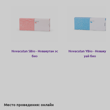
Novacutan SBio - Новакутан эс
Novacutan YBio - Новакута
био
уай био
Место проведения: онлайн