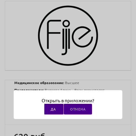
Медицинское образование:
Высшее
Преподаватели:
Валеева Алина – Врач-дерматолог,
косметолог, зам. гл. врача клиники «Саната» г.
Открыть в приложении?
Уфа
https://events.webinar.ru/2560501/5505957
ДА
ОТМЕНА
Адрес проведения:
онлайн