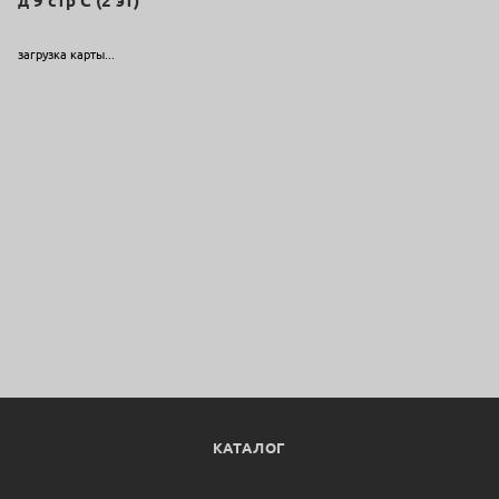
д 9 стр С (2 эт)
загрузка карты...
КАТАЛОГ