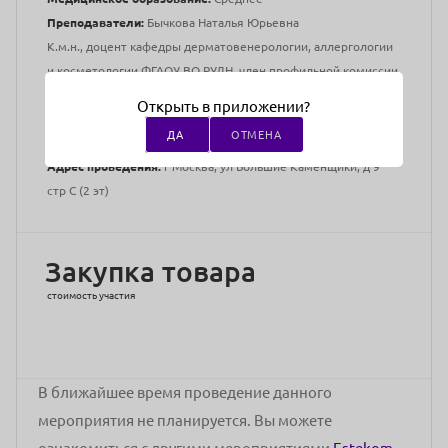
Преподаватели:
Бычкова Наталья Юрьевна
К.м.н., доцент кафедры дерматовенерологии, аллергологии
и косметологии ФГАОУ ВО РУДН, член профильной комиссии
по дерматовенерологии и косметологии МЗ РФ, главный
Открыть в приложении?
внештатный специалист по косметологии МЗ Удмуртской
ДА
ОТМЕНА
Республики, сертифицированный тренер компании Ингал.
Адрес проведения:
г Москва, ул Большие Каменщики, д 9
стр С (2 эт)
Закупка товара
стоимость участия
В ближайшее время проведение данного
мероприятия не планируется. Вы можете