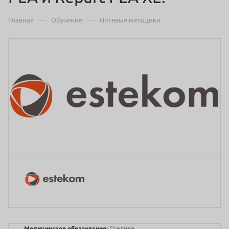
—
—
Главная
Обучение
Нитевые методики
Медицинское образование:
Среднее