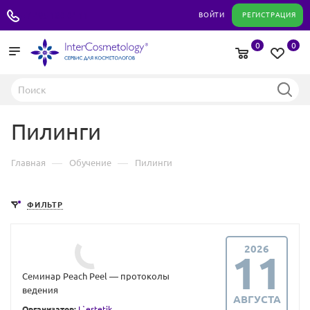
+7 495 180 04 11
ВОЙТИ
РЕГИСТРАЦИЯ
0
0
Пилинги
—
—
Главная
Обучение
Пилинги
ФИЛЬТР
2026
11
Семинар Peach Peel — протоколы
ведения
АВГУСТА
Организатор:
L`estetik