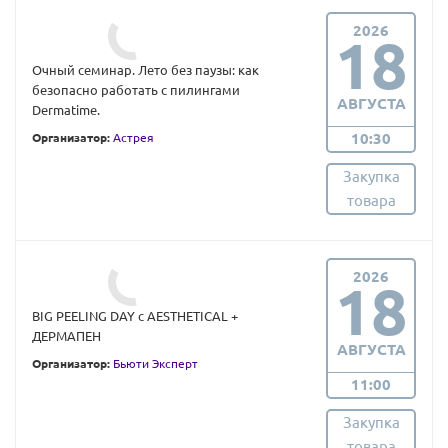
2026
18
Очный семинар. Лето без паузы: как
безопасно работать с пилингами
АВГУСТА
Dermatime.
10:30
Организатор:
Астрея
Закупка
товара
2026
18
BIG PEELING DAY с AESTHETICAL +
ДЕРМАПЕН
АВГУСТА
Организатор:
Бьюти Эксперт
11:00
Закупка
товара