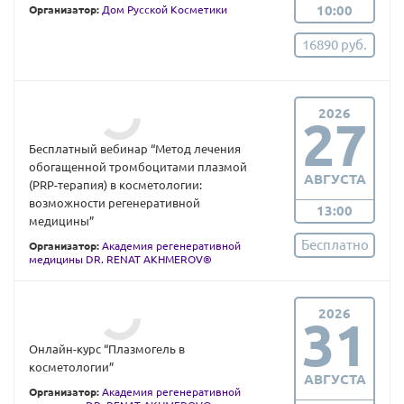
10:00
Организатор:
Дом Русской Косметики
16890 руб.
2026
27
Бесплатный вебинар “Метод лечения
обогащенной тромбоцитами плазмой
АВГУСТА
(PRP-терапия) в косметологии:
возможности регенеративной
13:00
медицины”
Бесплатно
Организатор:
Академия регенеративной
медицины DR. RENAT AKHMEROV®
2026
31
Онлайн-курс “Плазмогель в
косметологии”
АВГУСТА
Организатор:
Академия регенеративной