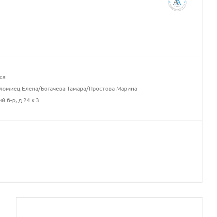
ся
ломиец Елена/Богачева Тамара/Простова Марина
 б-р, д 24 к 3