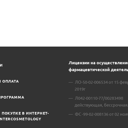
Лицензии на осуществлени
ИИ
фармацевтической деятель
И ОПЛАТА
ЛО-50-02-006534 от 15 фе
2019г
ПРОГРАММА
Л042-00110-77/00283498
действующая, бессрочная
 ПОКУПКЕ В ИНТЕРНЕТ-
ФС -99-02-008136 от 02 ноя
INTERCOSMETOLOGY