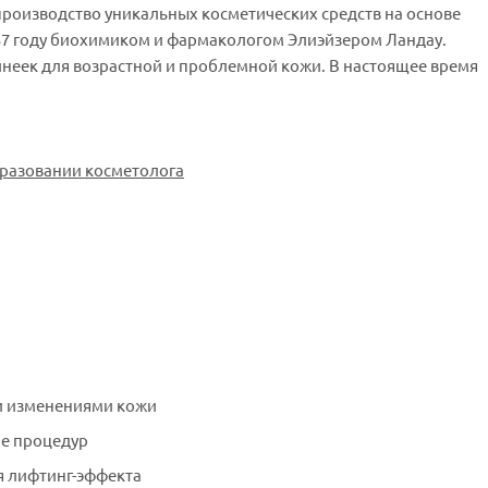
и производство уникальных косметических средств на основе
57 году биохимиком и фармакологом Элиэйзером Ландау.
инеек для возрастной и проблемной кожи. В настоящее время
бразовании косметолога
ми изменениями кожи
ge процедур
я лифтинг-эффекта