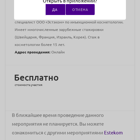
Открыть в приложении?
Преподаватели:
Никуличева Анастасия Юрьевна
ДА
ОТМЕНА
Врач-дерматовенеролог, косметолог. Ведущий внештатный
специалист ООО «Эстэком» по инъекционной косметологии.
Имеет многочисленные зарубежные стажировки
(Швейцария, Франция, Израиль, Корея). Стаж в
косметологии более 15 лет.
Адрес проведения:
Онлайн
Бесплатно
стоимость участия
В ближайшее время проведение данного
мероприятия не планируется. Вы можете
ознакомиться с другими мероприятиями
Estekom