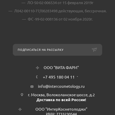
ЛО-50-02-006534 от 15 февраля 2019г
Л042-00110-77/00283498 действующая, бессрочная.
ФС -99-02-008136 от 02 ноября 2020г.
ПОДПИСАТЬСЯ НА РАССЫЛКУ
ООО "ВИТА ФАРМ"
+7 495 180 04 11
info@intercosmetology.ru
г. Москва, Волоколамское шоссе, д.2
Доставка по всей России!
ООО "ИнтерКосметолоджи"
ИНН: 7733230544