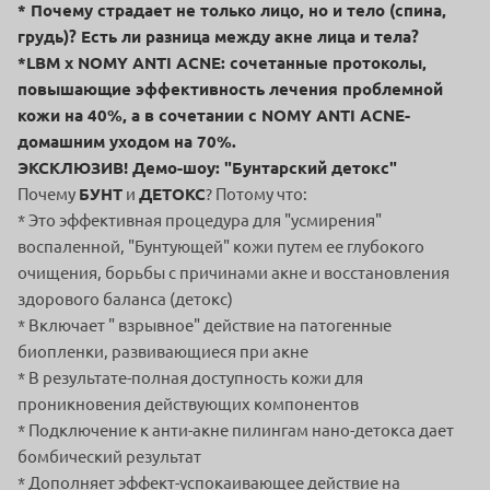
* Почему страдает не только лицо, но и тело (спина,
грудь)? Есть ли разница между акне лица и тела?
*LBM x NOMY ANTI ACNE: сочетанные протоколы,
повышающие эффективность лечения проблемной
кожи на 40%, а в сочетании с NOMY ANTI ACNE-
домашним уходом на 70%.
ЭКСКЛЮЗИВ! Демо-шоу: "Бунтарский детокс"
Почему
БУНТ
и
ДЕТОКС
? Потому что:
* Это эффективная процедура для "усмирения"
воспаленной, "Бунтующей" кожи путем ее глубокого
очищения, борьбы с причинами акне и восстановления
здорового баланса (детокс)
* Включает " взрывное" действие на патогенные
биопленки, развивающиеся при акне
* В результате-полная доступность кожи для
проникновения действующих компонентов
* Подключение к анти-акне пилингам нано-детокса дает
бомбический результат
* Дополняет эффект-успокаивающее действие на