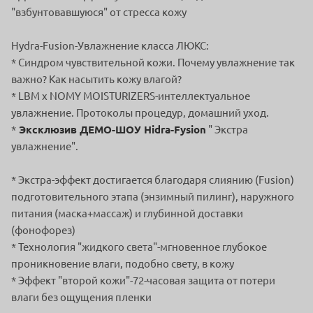
"взбунтовавшуюся" от стресса кожу
Hydra-Fusion-Увлажнение класса ЛЮКС:
* Синдром чувствительной кожи. Почему увлажнение так
важно? Как насытить кожу влагой?
* LBM x NOMY MOISTURIZERS-интеллектуальное
увлажнение. Протоколы процедур, домашний уход.
*
Эксклюзив ДЕМО-ШОУ Hidra-Fysion
" Экстра
увлажнение".
* Экстра-эффект достигается благодаря слиянию (Fusion)
подготовительного этапа (энзимный пилинг), наружного
питания (маска+массаж) и глубинной доставки
(фонофорез)
* Технология "жидкого света"-мгновенное глубокое
проникновение влаги, подобно свету, в кожу
* Эффект "второй кожи"-72-часовая защита от потери
влаги без ощущения пленки