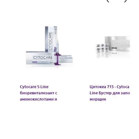
Cytocare S Line
Цитокеа 715 - Cytocare 71
биоревитализант с
Line Бустер для заполне
аминокислотами и
морщин
глутатионом