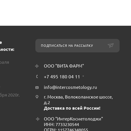
е
ПОДПИСАТЬСЯ НА РАССЫЛКУ
ности:
враля
ООО "ВИТА ФАРМ"
+7 495 180 04 11
.
info@intercosmetology.ru
бря 2020г.
г. Москва, Волоколамское шоссе,
д.2
Доставка по всей России!
ООО "ИнтерКосметолоджи"
ИНН: 7733230544
ОГРН: 1157746348055