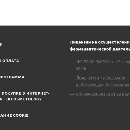
Лицензии на осуществлени
ИИ
фармацевтической деятель
И ОПЛАТА
ЛО-50-02-006534 от 15 фе
2019г
ПРОГРАММА
Л042-00110-77/00283498
действующая, бессрочная
 ПОКУПКЕ В ИНТЕРНЕТ-
ФС -99-02-008136 от 02 ноя
INTERCOSMETOLOGY
АНИЕ COOKIE