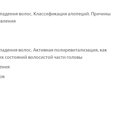
падения волос. Классификация алопеций. Причины
явления
адения волос. Активная полиревитализация, как
х состояний волосистой части головы
чения
ов