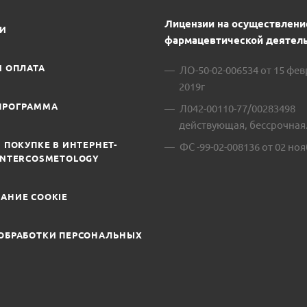
Лицензии на осуществлени
ИИ
фармацевтической деятель
И ОПЛАТА
ЛО-50-02-006534 от 15 фе
2019г
ПРОГРАММА
Л042-00110-77/00283498
действующая, бессрочная
 ПОКУПКЕ В ИНТЕРНЕТ-
ФС -99-02-008136 от 02 ноя
INTERCOSMETOLOGY
АНИЕ COOKIE
ОБРАБОТКИ ПЕРСОНАЛЬНЫХ