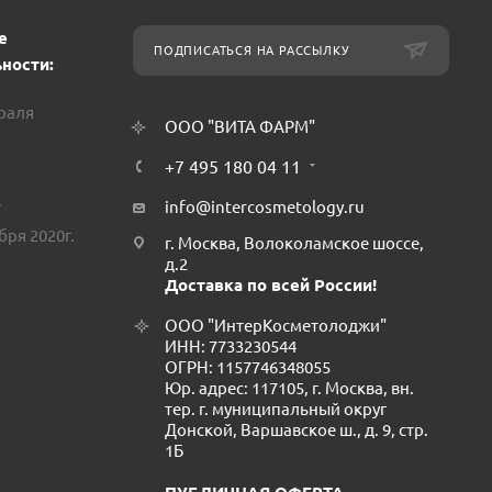
е
ПОДПИСАТЬСЯ НА РАССЫЛКУ
ности:
враля
ООО "ВИТА ФАРМ"
+7 495 180 04 11
.
info@intercosmetology.ru
бря 2020г.
г. Москва, Волоколамское шоссе,
д.2
Доставка по всей России!
ООО "ИнтерКосметолоджи"
ИНН: 7733230544
ОГРН: 1157746348055
Юр. адрес: 117105, г. Москва, вн.
тер. г. муниципальный округ
Донской, Варшавское ш., д. 9, стр.
1Б